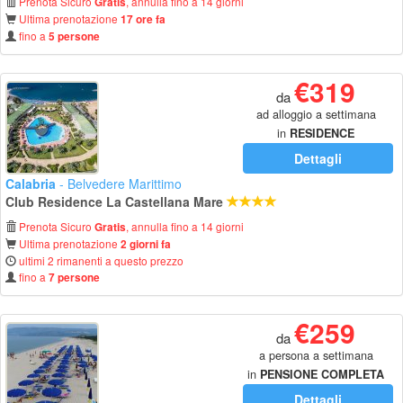
Prenota Sicuro
, annulla fino a 14 giorni
Gratis
Ultima prenotazione
17 ore fa
fino a
5 persone
€319
da
ad alloggio a settimana
in
RESIDENCE
Dettagli
Calabria
- Belvedere Marittimo
Club Residence La Castellana Mare
Prenota Sicuro
, annulla fino a 14 giorni
Gratis
Ultima prenotazione
2 giorni fa
ultimi 2 rimanenti a questo prezzo
fino a
7 persone
€259
da
a persona a settimana
in
PENSIONE COMPLETA
Dettagli