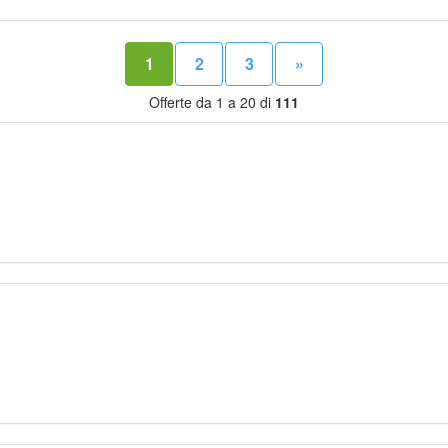
1
2
3
»
Offerte da 1 a 20 di
111